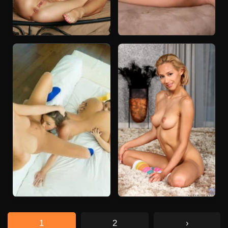
1
2
›