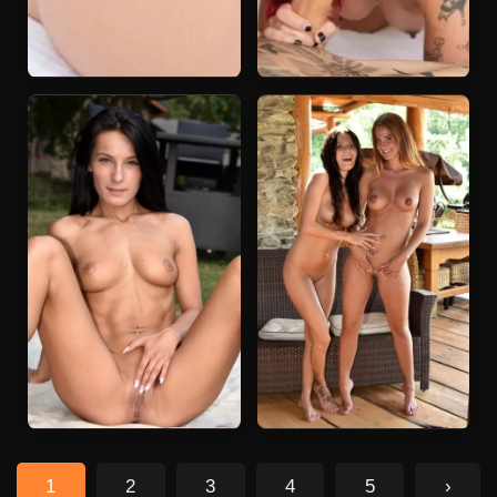
1
2
3
4
5
›