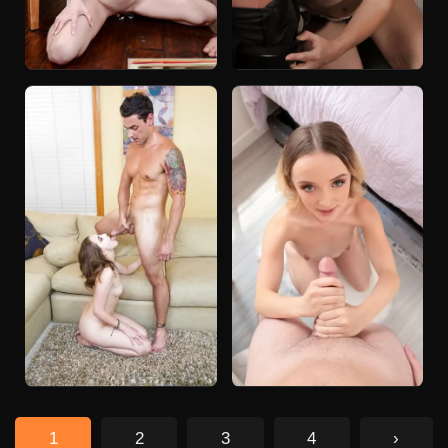
1
2
3
4
›